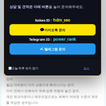
소득 범위 안에서
최소한의 변제
만 이행하도록 하고,
상담 및 견적은 아래 버튼
을 눌러 문의해주세요.
나머지 채무는 탕감받을 수 있도록 보호하는 절차입니다.
단순히 빚을 줄여주는 제도가 아니라, 일정 기간 성실히 변제 계
hdm_seo
Kakao ID :
획을 이행한 후
다시 금융 거래와 사회·경제 활동을 정상적으로 영위할 수 있도
카카오톡 문의
록
power_rank
Telegram ID :
신용 회복의 첫 걸음
을 만들어주는 장치라고 이해하시면 좋습니
다.
텔레그램 문의
남양주개인회생이 필요한 상황과 기본 요건
남양주개인회생을 고려해야 하는 대표적인 상황은
오늘 하루 보지 않기
닫기
카드론·현금서비스·대부업 등 여러 채권자에게 채무가 분산되어
있어
월급 대부분이 이자 상환으로 빠져나가는 경우,
이미 연체가 반복되어 독촉·압류 위험에 놓인 경우,
개인 워크아웃이나 채무조정으로는 회복이 어려운 수준의 채무
를 부담한 경우입니다.