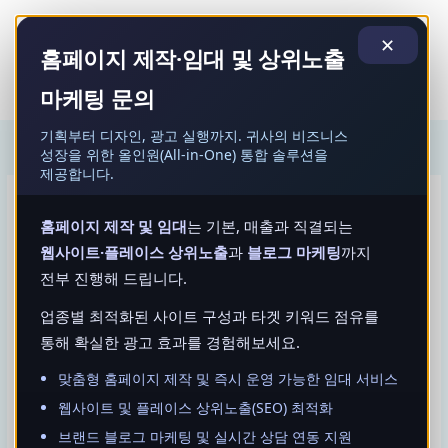
콘
MAI
텐
✕
MEN
홈페이지 제작·임대 및 상위노출
츠
로
마케팅 문의
건
기획부터 디자인, 광고 실행까지. 귀사의 비즈니스
너
성장을 위한 올인원(All-in-One) 통합 솔루션을
뛰
제공합니다.
기
최소한의 변제·최대한의 보호, 남양주개인회생으
홈페이지 제작 및 임대
는 기본, 매출과 직결되는
로 신용 회복 첫 걸음
웹사이트·플레이스 상위노출
과
블로그 마케팅
까지
전부 진행해 드립니다.
작성자
admin
업종별 최적화된 사이트 구성과 타겟 키워드 점유를
작성일
2025-11-27 16:17
통해 확실한 광고 효과를 경험해보세요.
조회
418
맞춤형 홈페이지 제작 및 즉시 운영 가능한 임대 서비스
웹사이트 및 플레이스 상위노출(SEO) 최적화
개인회생 제도는 과도한 채무로 일상생활이 붕괴되기 직전까지
브랜드 블로그 마케팅 및 실시간 상담 연동 지원
몰린 분들에게