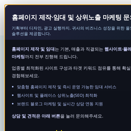
콘
텐
홈페이지 제작·임대 및 상위노출 마케팅 문
츠
로
기획부터 디자인, 광고 실행까지. 귀사의 비즈니스 성장을 위한 올인원(A
솔루션을 제공합니다.
건
너
홈페이지 제작 및 임대
는 기본, 매출과 직결되는
웹사이트·플
뛰
마케팅
까지 전부 진행해 드립니다.
기
업종별 최적화된 사이트 구성과 타겟 키워드 점유를 통해 확실
경험해보세요.
남양주개인파산, 면책 결정
맞춤형 홈페이지 제작 및 즉시 운영 가능한 임대 서비스
웹사이트 및 플레이스 상위노출(SEO) 최적화
작성자
admin
작성일
2025
브랜드 블로그 마케팅 및 실시간 상담 연동 지원
상담 및 견적은 아래 버튼
을 눌러 문의해주세요.
개인파산은 더 이상 채무를 감당할 수
법원의 판단을 통해 채무를 정리하고,