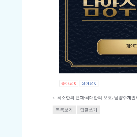
좋아요
0
싫어요
0
«
최소한의 변제·최대한의 보호, 남양주개인
목록보기
답글쓰기