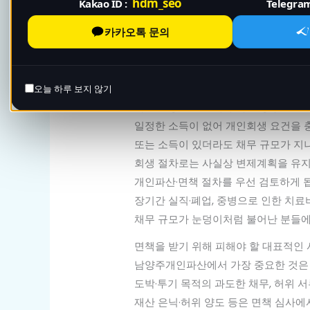
hdm_seo
Kakao ID :
Telegram
다시 시작할 기회를 부여받는 절차
입니
단순히 “파산 신청만 하면 모든 빚이 없
카카오톡 문의
채무자에게 정말 회생 가능성이 없는지
성실하게 생활해 온 사람인지 등을 전
오늘 하루 보지 않기
파산 신청을 고민해야 하는 경우
일정한 소득이 없어 개인회생 요건을 
또는 소득이 있더라도 채무 규모가 지
회생 절차로는 사실상 변제계획을 유지
개인파산·면책 절차를 우선 검토하게 
장기간 실직·폐업, 중병으로 인한 치료
채무 규모가 눈덩이처럼 불어난 분들에
면책을 받기 위해 피해야 할 대표적인
남양주개인파산에서 가장 중요한 것은 ‘
도박·투기 목적의 과도한 채무, 허위 서
재산 은닉·허위 양도 등은 면책 심사에